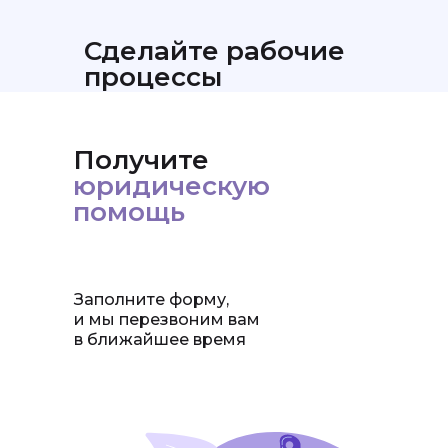
Сделайте рабочие
процессы
эффективне
Получите
юридическую
Регистрация ООО,
Лицензирование
помощь
Товарный знак
ИП и НКО
Заполните форму,
и мы перезвоним вам
в ближайшее время