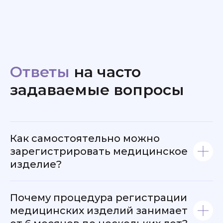
Оформление разрешения на ввоз
для медицинских изделий
зарубежного производства
Ответы
на часто
Организация проведения и
задаваемые вопросы
сопровождение
Наши награды
токсикологических, технических,
и
благодарности
клинических и прочих испытаний
Как самостоятельно можно
зарегистрировать медицинское
Оформление ВИРУ/ВИРД
изделие?
Оформление дубликата
Почему процедура регистрации
регистрационного удостоверения
медицинских изделий занимает