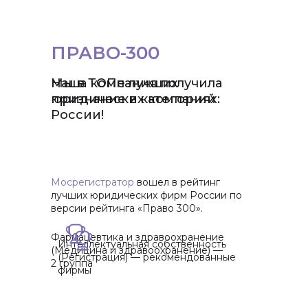
Оставить заявку
ПРАВО-300
Наша компания получила
Мы в ТОПе лучших
признание в категориях:
юридических компаний
России!
Мосрегистратор
вошел в рейтинг
лучших юридических фирм России по
версии рейтинга «Право 300».
Фармацевтика и здравоохранение
Интеллектуальная собственность
(Медицина и здравоохранение) —
(Регистрация) — рекомендованные
2 группа
фирмы